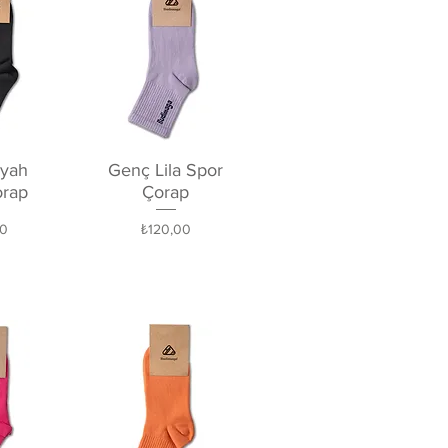
kış
Hızlı Bakış
iyah
Genç Lila Spor
orap
Çorap
Fiyat
00
₺120,00