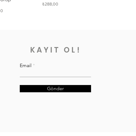
Fiyat
₺288,00
00
KAYIT OL!
Email
Gönder
VKK