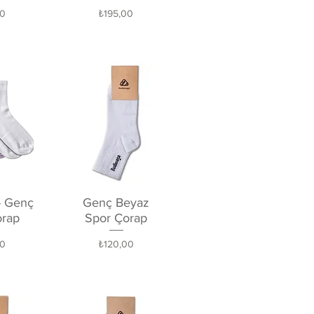
Fiyat
00
₺195,00
kış
Hızlı Bakış
 - Genç
Genç Beyaz
orap
Spor Çorap
Fiyat
00
₺120,00