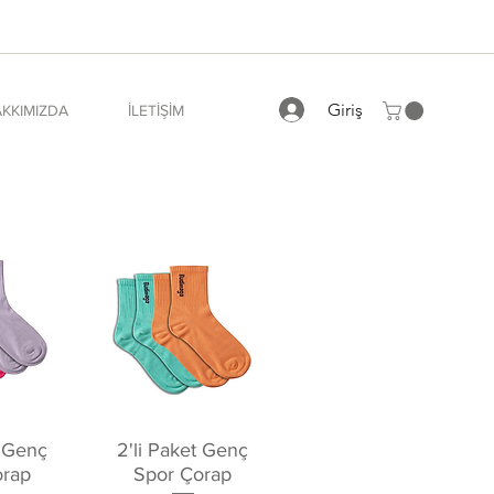
Giriş
KKIMIZDA
İLETİŞİM
kış
Hızlı Bakış
t Genç
2'li Paket Genç
orap
Spor Çorap