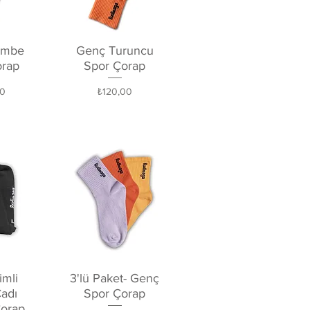
kış
Hızlı Bakış
embe
Genç Turuncu
orap
Spor Çorap
Fiyat
00
₺120,00
kış
Hızlı Bakış
mli
3'lü Paket- Genç
adı
Spor Çorap
Çorap