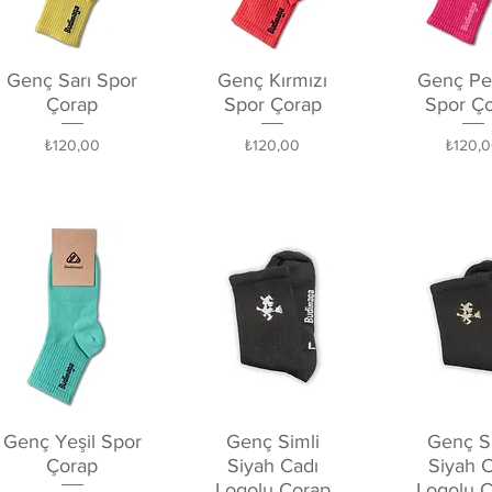
Hızlı Bakış
Hızlı Bakış
Hızlı Ba
Genç Sarı Spor
Genç Kırmızı
Genç P
Çorap
Spor Çorap
Spor Ç
Fiyat
Fiyat
Fiyat
₺120,00
₺120,00
₺120,
Hızlı Bakış
Hızlı Bakış
Hızlı Ba
Genç Yeşil Spor
Genç Simli
Genç Si
Çorap
Siyah Cadı
Siyah C
Logolu Çorap
Logolu 