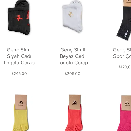
Hızlı Bakış
Hızlı Bakış
Hızlı Ba
Genç Simli
Genç Simli
Genç S
Siyah Cadı
Beyaz Cadı
Spor Ç
Logolu Çorap
Logolu Çorap
Fiyat
₺120,
Fiyat
Fiyat
₺245,00
₺205,00