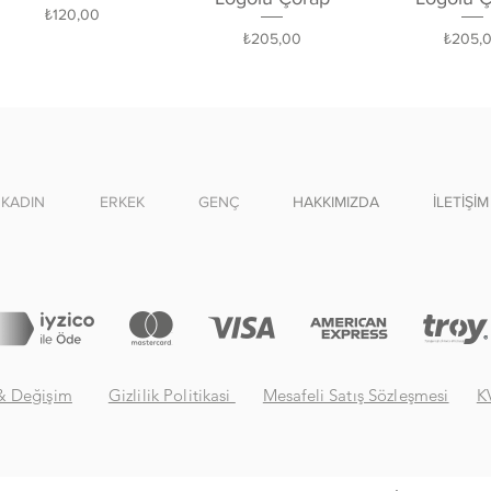
Fiyat
₺120,00
Fiyat
Fiyat
₺205,00
₺205,
KADIN
ERKEK
GENÇ
HAKKIMIZDA
İLETİŞİM
& Değişim
Gizlilik Politikasi
Mesafeli Satış Sözleşmesi
K