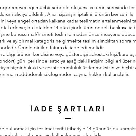
 öngöremeyeceği mücbir sebeple oluşursa ve ürün süresinde tes
rum alıcıya bildirilir. Alıcı, siparişin iptalini, ürünün benzeri ile
sini veya engel ortadan kalkana kadar teslimatın ertelenmesini ta
i iptal ederse; bu iptalden 14 gün içinde ürün bedeli bankaya iade
zleşme konusu mal/hizmeti teslim almadan önce muayene edecek; 
arlı ve ayıplı mal kategorisine girmekte teslim alındıktan sonra 
dadır. Ürünle birlikte fatura da iade edilmelidir.
tın aldığı ürünün kendisine veya gösterdiği adresteki kişi/kuruluşa
 (ondört) gün içerisinde, satıcıya aşağıdaki iletişim bilgileri üzeri
rtıyla hiçbir hukuki ve cezai sorumluluk üstlenmeksizin ve hiçbir
in malı reddederek sözleşmeden cayma hakkını kullanabilir.
İADE ŞARTLARI
de bulunmak için teslimat tarihi itibariyle 14 gününüz bulunmakt
n ambalajı açılmamış ve kullanılmamış olmalıdır.