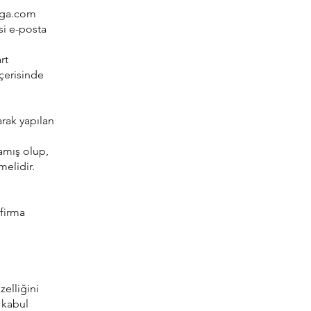
ga.com
si e-posta
rt
içerisinde
arak yapılan
mamış olup,
melidir.
 firma
zelliğini
 kabul