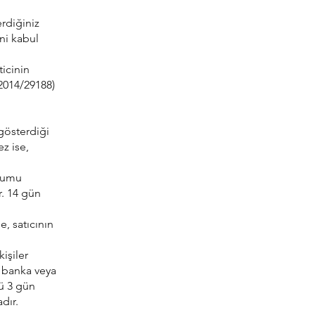
rdiğiniz
ni kabul
ticinin
2014/29188)
 gösterdiği
ez ise,
urumu
. 14 gün
e, satıcının
kişiler
li banka veya
nü 3 gün
dır.