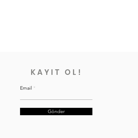
KAYIT OL!
Email
Gönder
VKK