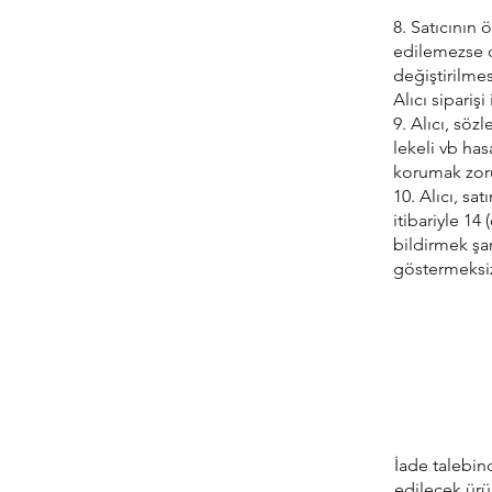
8. Satıcının
edilemezse du
değiştirilme
Alıcı sipariş
9. Alıcı, sö
lekeli vb has
korumak zorun
10. Alıcı, sa
itibariyle 14
bildirmek şa
göstermeksiz
İade talebin
edilecek ürü