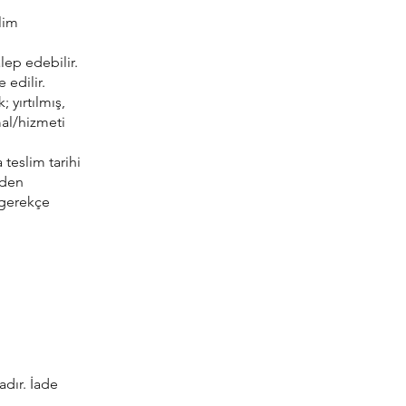
lim
lep edebilir.
 edilir.
yırtılmış,
mal/hizmeti
 teslim tarihi
nden
 gerekçe
adır. İade