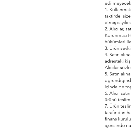
edilmeyecekt
1. Kullanmak
taktirde, si
etmiş sayılırs
2. Alıcılar, s
Korunması H
hükümleri ile
3. Ürün sevki
4. Satın alın
adresteki kiş
Alıcılar sözl
5. Satın alı
öğrendiğinde
içinde de to
6. Alıcı, sat
ürünü teslim
7. Ürün tesli
tarafından ha
finans kurul
içerisinde na