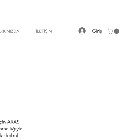
Giriş
KKIMIZDA
İLETİŞİM
için ARAS
racılığıyla
lar kabul