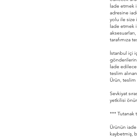
İade etmek 
adresine iad
yolu ile size
İade etmek is
aksesuarları,
tarafımıza t
İstanbul içi
gönderilerin 
İade edilece
teslim alınan
Ürün, teslim 
Sevkiyat sır
yetkilisi ön
*** Tutanak 
Ürünün iade e
kaybetmiş, b