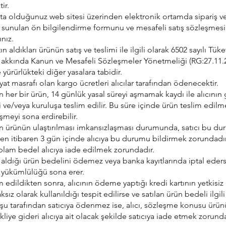
ir.
ta olduğunuz web sitesi üzerinden elektronik ortamda sipariş ve
ze sunulan ön bilgilendirme formunu ve mesafeli satış sözleşmesi
ınız.
atın aldıkları ürünün satış ve teslimi ile ilgili olarak 6502 sayılı Tüke
akkında Kanun ve Mesafeli Sözleşmeler Yönetmeliği (RG:27.11.
 yürürlükteki diğer yasalara tabidir.
yat masrafı olan kargo ücretleri alıcılar tarafından ödenecektir.
an her bir ürün, 14 günlük yasal süreyi aşmamak kaydı ile alıcının
i ve/veya kuruluşa teslim edilir. Bu süre içinde ürün teslim edilm
eşmeyi sona erdirebilir.
nan ürünün ulaştırılması imkansızlaşması durumunda, satıcı bu d
n itibaren 3 gün içinde alıcıya bu durumu bildirmek zorundadır
plam bedel alıcıya iade edilmek zorundadır.
ın aldığı ürün bedelini ödemez veya banka kayıtlarında iptal eders
 yükümlülüğü sona erer.
m edildikten sonra, alıcının ödeme yaptığı kredi kartının yetkisiz 
ksız olarak kullanıldığı tespit edilirse ve satılan ürün bedeli ilgi
uşu tarafından satıcıya ödenmez ise, alıcı, sözleşme konusu ürü
kliye gideri alıcıya ait olacak şekilde satıcıya iade etmek zorunda