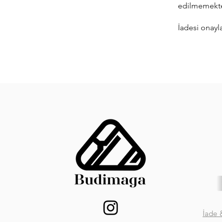
edilmemekte
İadesi onayl
İade 