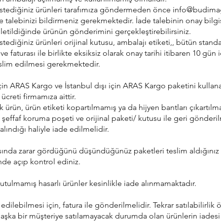
istediğiniz ürünleri tarafımıza göndermeden önce
info@budima
e talebinizi bildirmeniz gerekmektedir. İade talebinin onay bilgi
 iletildiğinde ürünün gönderimini gerçekleştirebilirsiniz.
tediğiniz ürünleri orijinal kutusu, ambalajı etiketi,, bütün standa
 ve faturası ile birlikte eksiksiz olarak onay tarihi itibaren 10 gün 
eslim edilmesi gerekmektedir.
 için ARAS Kargo ve İstanbul dışı için ARAS Kargo paketini kullan
ücreti firmamıza aittir.
k ürün, ürün etiketi kopartılmamış ya da hijyen bantları çıkartıl
 şeffaf koruma poşeti ve orijinal paketi/ kutusu ile geri gönderil
alındığı haliyle iade edilmelidir.
asında zarar gördüğünü düşündüğünüz paketleri teslim aldığınız
ünde açıp kontrol ediniz.
tutulmamış hasarlı ürünler kesinlikle iade alınmamaktadır.
dilebilmesi için, fatura ile gönderilmelidir. Tekrar satılabilirlik ö
aşka bir müşteriye satılamayacak durumda olan ürünlerin iadesi