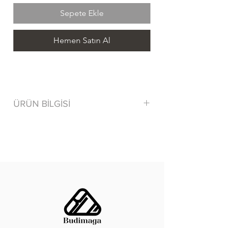
Sepete Ekle
Hemen Satın Al
ÜRÜN BİLGİSİ
80% Cotton/ Pamuk 15% Polyamide
5% Elastane
Tersten yıkayınız.
Benzer renklerle yıkayınız.