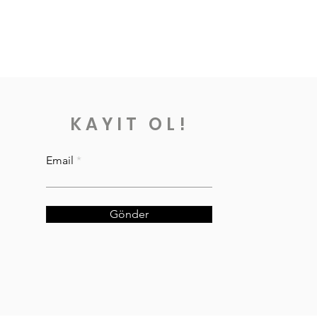
KAYIT OL!
Email
Gönder
VKK