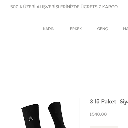
500 ₺ ÜZERİ ALIŞVERİŞLERİNİZDE ÜCRETSİZ KARGO
KADIN
ERKEK
GENÇ
HA
3'lü Paket- S
Fiyat
₺540,00