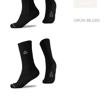
Tükendi
ÜRÜN BİLGİSİ
80% Cotton/ Pa
Tersten yıkayını
Benzer renklerle