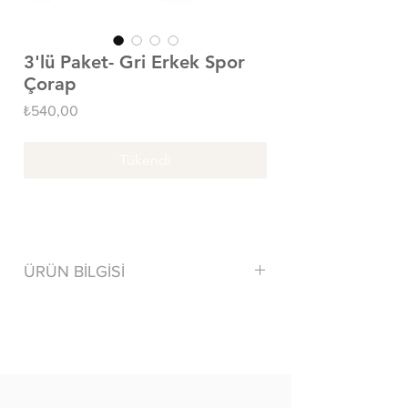
3'lü Paket- Gri Erkek Spor
Çorap
Fiyat
₺540,00
Tükendi
ÜRÜN BİLGİSİ
80% Cotton/ Pamuk 15% Polyamide
5% Elastane
Tersten yıkayınız.
Benzer renklerle yıkayınız.