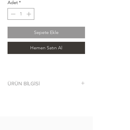
Adet
*
Sepete Ekle
Hemen Satın Al
ÜRÜN BİLGİSİ
80% Cotton/ Pamuk 15% Polyamide
5% Elastane
Tersten yıkayınız.
Benzer renklerle yıkayınız.