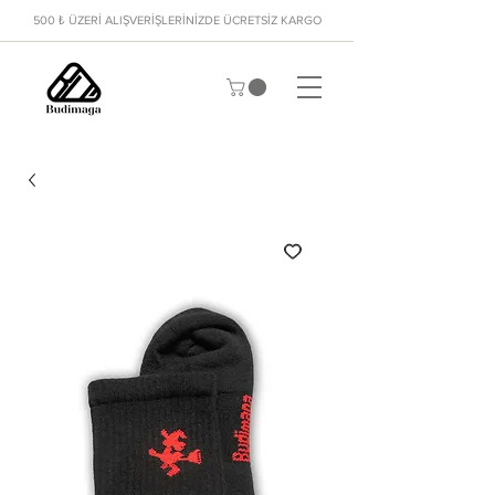
500 ₺ ÜZERİ ALIŞVERİŞLERİNİZDE ÜCRETSİZ KARGO