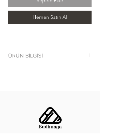
Sepete Ekle
Hemen Satın Al
ÜRÜN BİLGİSİ
80% Cotton/ Pamuk 15% Polyamide
5% Elastane
Tersten yıkayınız.
Benzer renklerle yıkayınız.