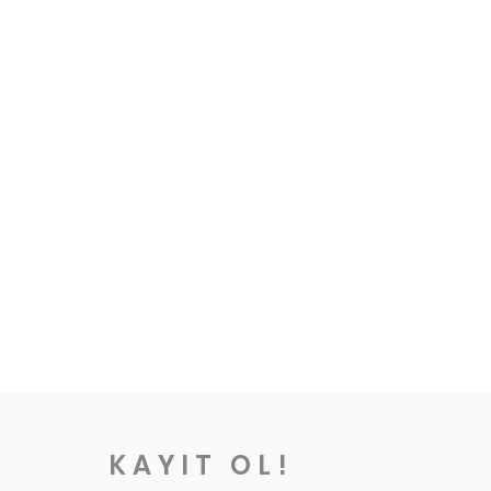
z.
 yıkayınız.
KAYIT OL!