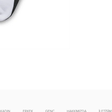
Tersten yıkayını
Benzer renklerle
KADIN
ERKEK
GENÇ
HAKKIMIZDA
İLETİŞİM