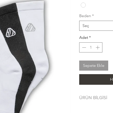
Beden
*
Seç
Adet
*
Sepete Ekle
H
ÜRÜN BİLGİSİ
80% Cotton/ Pa