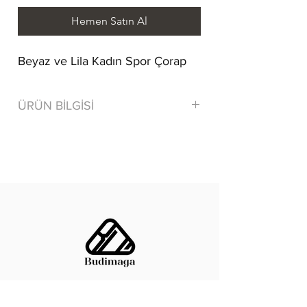
Hemen Satın Al
Beyaz ve Lila Kadın Spor Çorap
ÜRÜN BİLGİSİ
80% Cotton/ Pamuk 15% Polyamide
5% Elastane
Tersten yıkayınız.
Benzer renklerle yıkayınız.