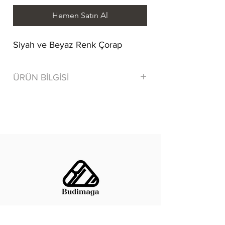
Hemen Satın Al
Siyah ve Beyaz Renk Çorap
ÜRÜN BİLGİSİ
80% Cotton/ Pamuk 15% Polyamide
5% Elastane
Tersten yıkayınız.
Benzer renklerle yıkayınız.