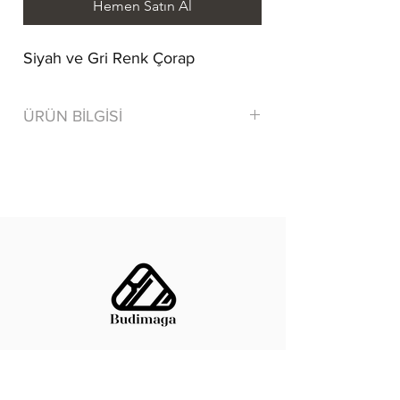
Hemen Satın Al
Siyah ve Gri Renk Çorap
ÜRÜN BİLGİSİ
80% Cotton/ Pamuk 15% Polyamide
5% Elastane
Tersten yıkayınız.
Benzer renklerle yıkayınız.
KAYIT OL!
Email