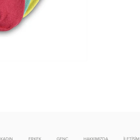
Tersten yıkayını
Benzer renklerle
KADIN
ERKEK
GENÇ
HAKKIMIZDA
İLETİŞİM