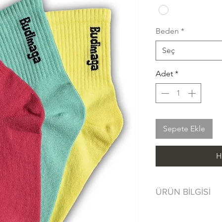
Beden
*
Seç
Adet
*
Sepete Ekle
H
ÜRÜN BİLGİSİ
80% Cotton/ Pa