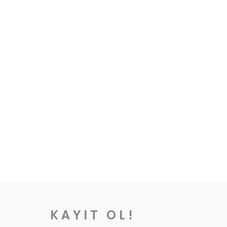
z.
 yıkayınız.
KAYIT OL!